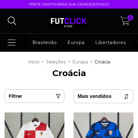
FRETE GRÁTIS PARA SUA CIDADE/ESTADO
0
Brasileirão
Europa
Libertadores
Início
>
Seleções
>
Europa
>
Croácia
Croácia
Filtrar