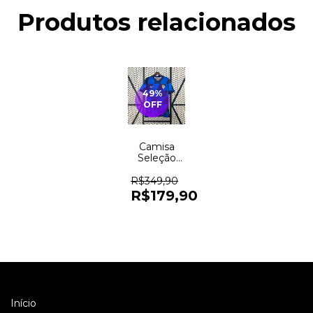
Produtos relacionados
49
%
OFF
Camisa
Seleção
Croácia
Away
R$349,90
24/25 -
R$179,90
Nike
Torcedor
Masculina
- Azul
Início