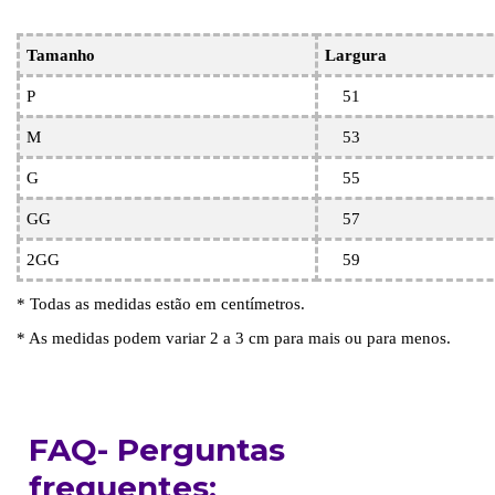
Tamanho
Largura
P
51
M
53
G
55
GG
57
2GG
59
* Todas as medidas estão em centímetros.
* As medidas podem variar 2 a 3 cm para mais ou para menos.
FAQ- Perguntas
frequentes: