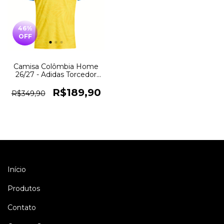
46
%
OFF
Camisa Colômbia Home
26/27 - Adidas Torcedor
Masculino - Amarelo
R$189,90
R$349,90
Início
Produtos
Contato