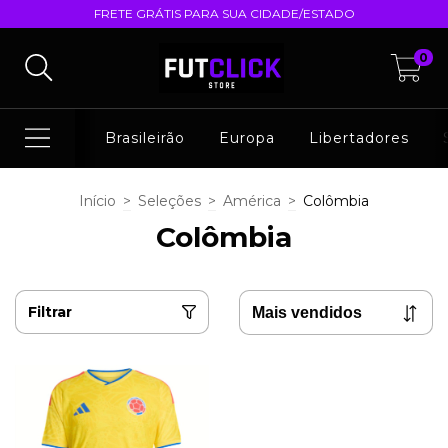
FRETE GRÁTIS PARA SUA CIDADE/ESTADO
0
Brasileirão
Europa
Libertadores
Início
>
Seleções
>
América
>
Colômbia
Colômbia
Filtrar