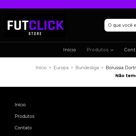
Início
Produtos
Cont
Início
>
Europa
>
Bundesliga
>
Borussia Dor
Não temo
Início
Produtos
Contato