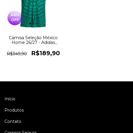
46
%
OFF
Camisa Seleção México
Home 26/27 - Adidas
Torcedor Masculino -
Verde
R$189,90
R$349,90
Início
Produtos
Contato
Compra Segura