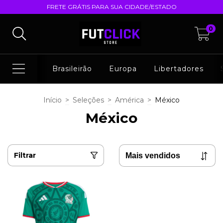
FRETE GRÁTIS PARA SUA CIDADE/ESTADO
0
Brasileirão
Europa
Libertadores
Início
>
Seleções
>
América
>
México
México
Filtrar