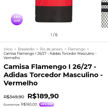
46
%
OFF
1
/
6
Início
>
Brasileirão
>
Rio de janeiro
>
Flamengo
>
Camisa Flamengo I 26/27 - Adidas Torcedor Masculino -
Vermelho
Camisa Flamengo I 26/27 -
Adidas Torcedor Masculino -
Vermelho
R$189,90
R$349,90
R$160,00
Economize:
46
% OFF