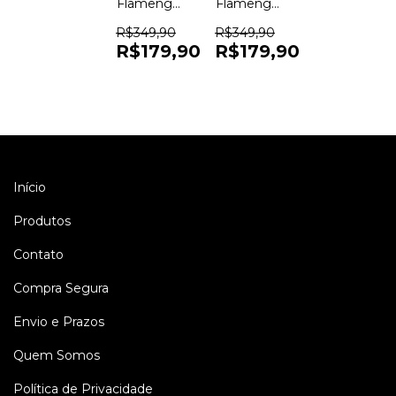
Flamengo
Flamengo
III 25/26 -
Gola Polo
Adidas
24/25 -
R$349,90
R$349,90
Torcedor
Adidas
R$179,90
R$179,90
Masculina
Torcedor
- Off
Masculina
White
-
Vermelho
Início
Produtos
Contato
Compra Segura
Envio e Prazos
Quem Somos
Política de Privacidade